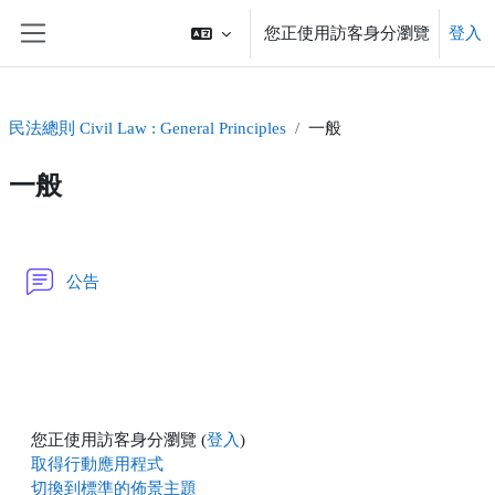
跳至主內容
您正使用訪客身分瀏覽
登入
側板
民法總則 Civil Law : General Principles
一般
一般
單元大綱
討論區
公告
您正使用訪客身分瀏覽 (
登入
)
取得行動應用程式
切換到標準的佈景主題