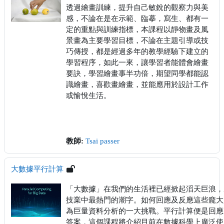
透過繪畫訓練，提升自己敏銳的觀察力與美
感，不論在是在示範、臨摹，寫生、都有一
定的重點與訓練指標，本課程以靜物畫及風
景畫為主要學習目標，不論在主題引導或技
巧傳授，都是經過多年的教學經驗下建立的
學習程序，如此一來，讓學習者能體會繪畫
要訣，學習繪畫事半功倍，期望同學都能認
識繪畫，喜歡畫繪畫，並能應用於設計工作
或愉悅生活。
教師:
Tsai passer
大數據平行計算
「大數據」在我們的生活裡已經掀起滔天巨浪，
技業中最熱門的潮字。如何回應及反應這些龐大
為巨量資料分析的一大挑戰。平行計算便是回應
答案，這個課程將介紹目前在數據科學上廣泛使