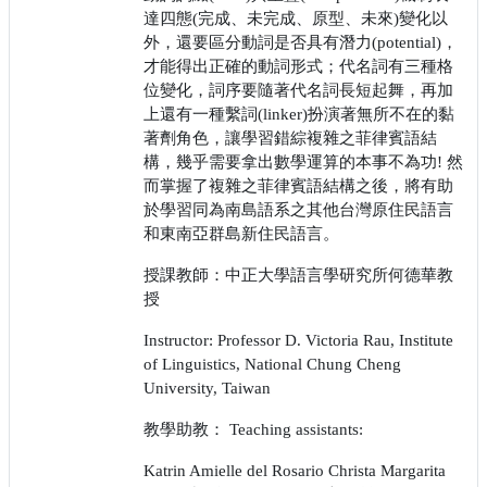
達四態(完成、未完成、原型、未來)變化以
外，還要區分動詞是否具有潛力(potential)，
才能得出正確的動詞形式；代名詞有三種格
位變化，詞序要隨著代名詞長短起舞，再加
上還有一種繫詞(linker)扮演著無所不在的黏
著劑角色，讓學習錯綜複雜之菲律賓語結
構，幾乎需要拿出數學運算的本事不為功! 然
而掌握了複雜之菲律賓語結構之後，將有助
於學習同為南島語系之其他台灣原住民語言
和東南亞群島新住民語言。
授課教師：中正大學語言學研究所何德華教
授
Instructor: Professor D. Victoria Rau, Institute
of Linguistics, National Chung Cheng
University, Taiwan
教學助教： Teaching assistants:
Katrin Amielle del Rosario Christa Margarita