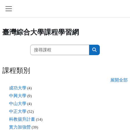
跳至主內容
側板
臺灣綜合大學課程學習網
搜尋課程
搜尋課程
課程類別
展開全部
成功大學
(4)
中興大學
(9)
中山大學
(4)
中正大學
(52)
科教揚升計畫
(14)
實力加強營
(39)