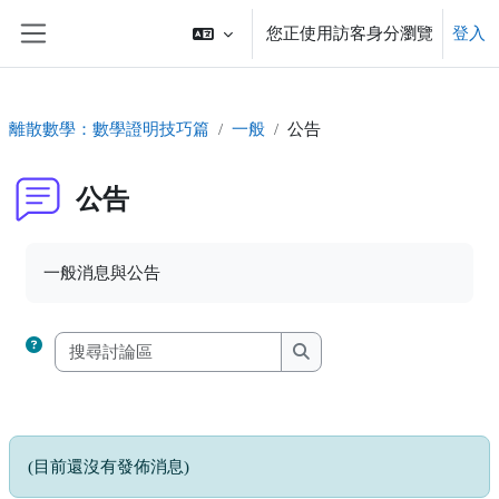
跳至主內容
您正使用訪客身分瀏覽
登入
側板
離散數學：數學證明技巧篇
一般
公告
公告
完成課程所需要的條件
一般消息與公告
搜尋討論區
搜尋討論區
(目前還沒有發佈消息)