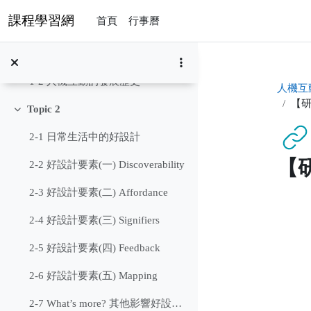
跳至主內容
課程學習網
首頁
行事曆
Topic 1
展延
1-1 人機互動到底是什麼? 能吃嗎?
1-2 人機互動的發展歷史
人機互動
【研
Topic 2
展延
2-1 日常生活中的好設計
【研
2-2 好設計要素(一) Discoverability
2-3 好設計要素(二) Affordance
完成課程所需要
2-4 好設計要素(三) Signifiers
2-5 好設計要素(四) Feedback
2-6 好設計要素(五) Mapping
2-7 What’s more? 其他影響好設計要素的原因