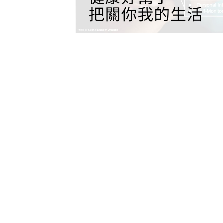
放
视
频