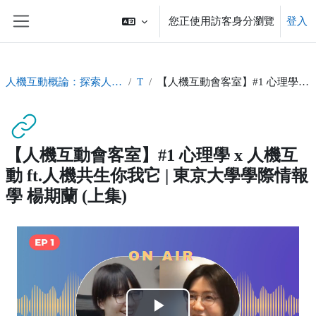
跳至主內容
您正使用訪客身分瀏覽
登入
側板
人機互動概論：探索人與科技交會的新思維Human-Computer Interaction
Topic 4
【人機互動會客室】#1 心理學 x 人機互動 ft.人機共生你我它 | 東京大學學際情報學 楊期蘭 (上集)
【人機互動會客室】#1 心理學 x 人機互
動 ft.人機共生你我它 | 東京大學學際情報
學 楊期蘭 (上集)
完成課程所需要的條件