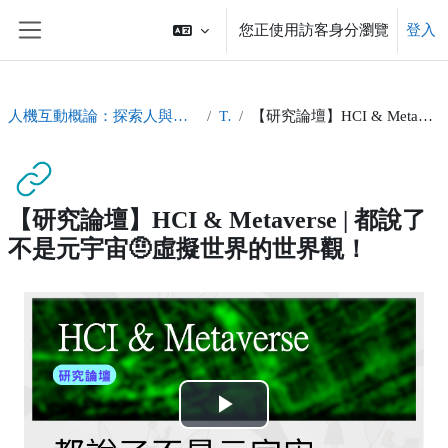
跳至主內容
您正使用訪客身分瀏覽
登入
側板
人機互動概論：探索人與科技交會的新思維Human-Computer Interaction
Topic 4
【研究論壇】HCI & Metaverse | 都說了不是元宇宙🤨虛擬世界的世界觀！
【研究論壇】HCI & Metaverse | 都說了
不是元宇宙🤨虛擬世界的世界觀！
完成課程所需要的條件
播